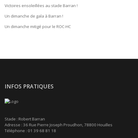
Victoires ensoleillées au stade Barran !
Un dimanche de gala à Barran !
Un dimanche mitigé pour le ROC-HC
INFOS PRATIQUES
Stade : Robert Barran
Adresse : 36 Rue Pierre Joseph Proudhon, 78800 Houilles
Téléphone : 01 39 68 81 18