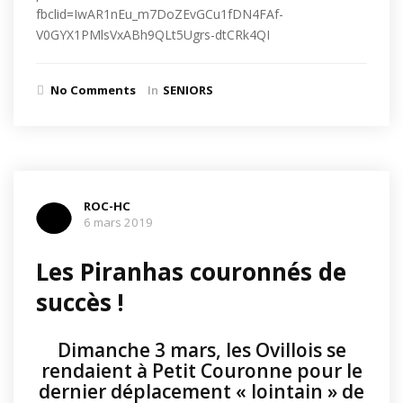
fbclid=IwAR1nEu_m7DoZEvGCu1fDN4FAf-
V0GYX1PMlsVxABh9QLt5Ugrs-dtCRk4QI
No Comments
In
SENIORS
ROC-HC
6 mars 2019
Les Piranhas couronnés de
succès !
Dimanche 3 mars, les Ovillois se
rendaient à Petit Couronne pour le
dernier déplacement « lointain » de