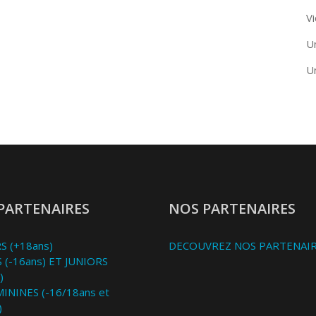
Vi
U
U
PARTENAIRES
NOS PARTENAIRES
S (+18ans)
DECOUVREZ NOS PARTENAI
 (-16ans) ET JUNIORS
)
MININES (-16/18ans et
)