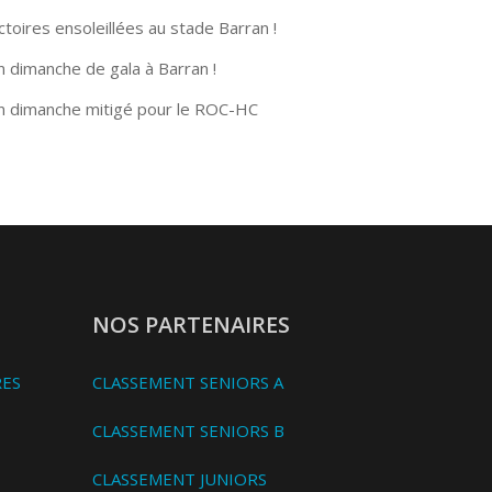
ctoires ensoleillées au stade Barran !
n dimanche de gala à Barran !
n dimanche mitigé pour le ROC-HC
NOS PARTENAIRES
RES
CLASSEMENT SENIORS A
CLASSEMENT SENIORS B
CLASSEMENT JUNIORS