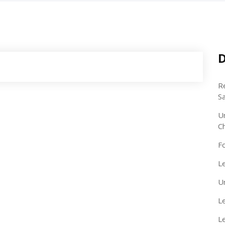
D
R
S
U
C
F
Le
U
Le
L