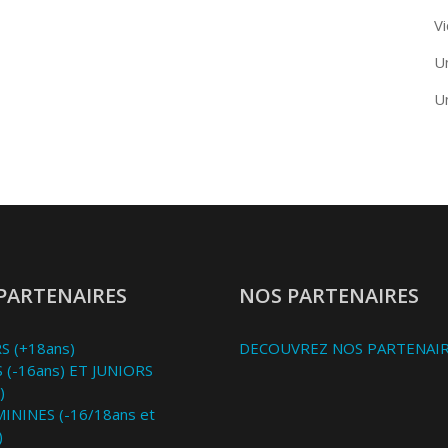
Vi
U
U
PARTENAIRES
NOS PARTENAIRES
S (+18ans)
DECOUVREZ NOS PARTENAI
 (-16ans) ET JUNIORS
)
MININES (-16/18ans et
)