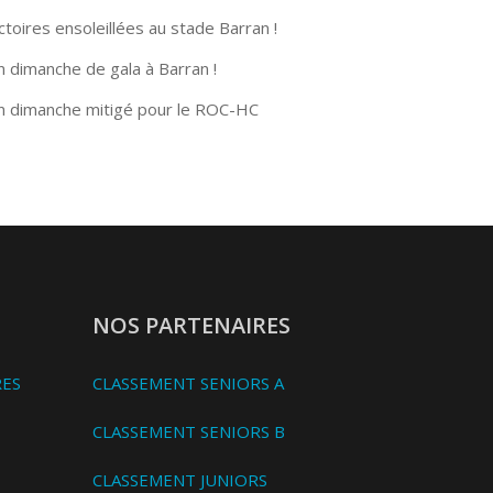
ctoires ensoleillées au stade Barran !
n dimanche de gala à Barran !
n dimanche mitigé pour le ROC-HC
NOS PARTENAIRES
RES
CLASSEMENT SENIORS A
CLASSEMENT SENIORS B
CLASSEMENT JUNIORS