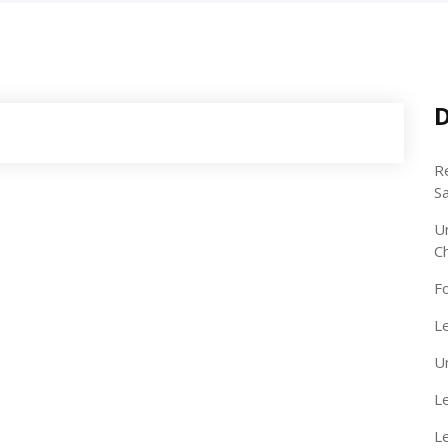
D
R
S
U
C
F
Le
U
Le
L