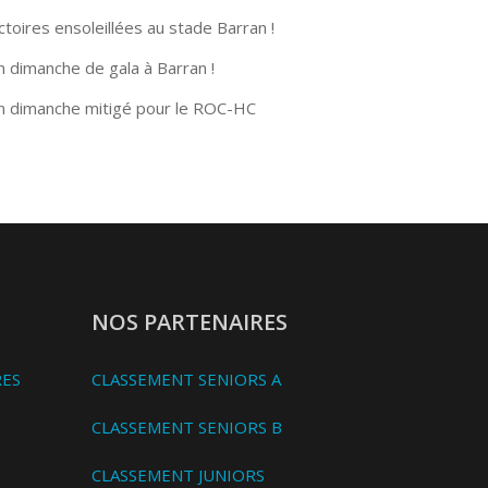
ctoires ensoleillées au stade Barran !
n dimanche de gala à Barran !
n dimanche mitigé pour le ROC-HC
NOS PARTENAIRES
RES
CLASSEMENT SENIORS A
CLASSEMENT SENIORS B
CLASSEMENT JUNIORS