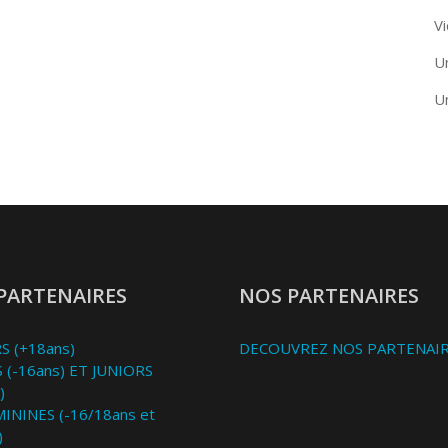
Vi
U
U
PARTENAIRES
NOS PARTENAIRES
S (+18ans)
DECOUVREZ NOS PARTENAI
 (-16ans) ET JUNIORS
)
MININES (-16/18ans et
)