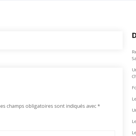
D
R
S
U
C
F
Le
es champs obligatoires sont indiqués avec
*
U
Le
L