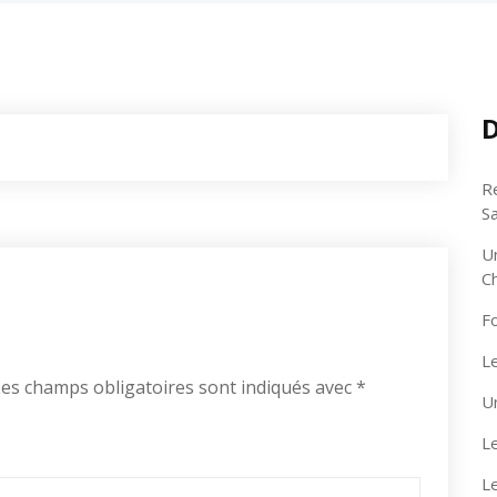
D
R
S
U
C
F
Le
es champs obligatoires sont indiqués avec
*
U
Le
L