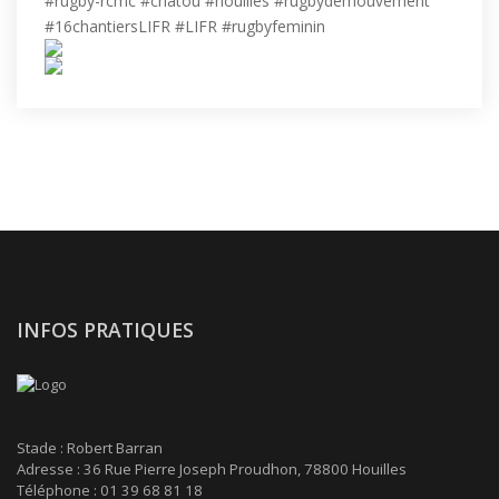
#rugby-rcmc #chatou #houilles #rugbydemouvement
#16chantiersLIFR #LIFR #rugbyfeminin
INFOS PRATIQUES
Stade : Robert Barran
Adresse : 36 Rue Pierre Joseph Proudhon, 78800 Houilles
Téléphone : 01 39 68 81 18