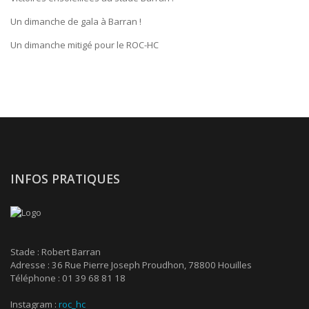
Un dimanche de gala à Barran !
Un dimanche mitigé pour le ROC-HC
INFOS PRATIQUES
Stade : Robert Barran
Adresse : 36 Rue Pierre Joseph Proudhon, 78800 Houilles
Téléphone : 01 39 68 81 18
Instagram :
roc_hc