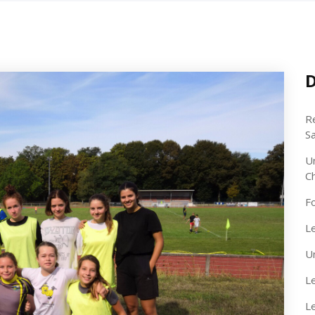
D
R
S
U
C
F
Le
U
Le
L