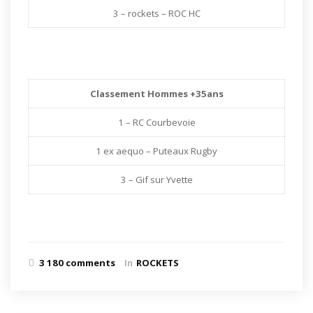
3 – rockets – ROC HC
Classement Hommes +35ans
1 – RC Courbevoie
1 ex aequo – Puteaux Rugby
3 – Gif sur Yvette
3 180 comments
In
ROCKETS