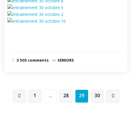
3 503 comments
In
SENIORS
Pagination
1
…
28
29
30
des
publications