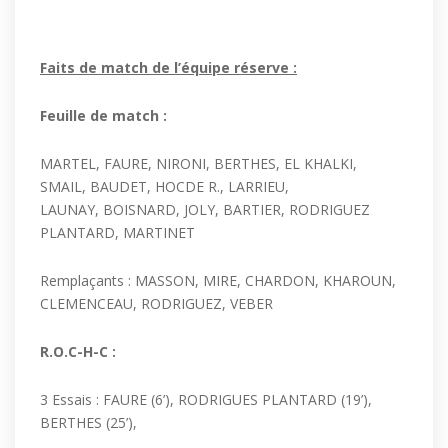
Faits de match de l’équipe réserve :
Feuille de match :
MARTEL
, FAURE,
NIRONI, BERTHES,
EL KHALKI,
SMAIL,
BAUDET, HOCDE R.,
LARRIEU,
LAUNAY,
BOISNARD,
JOLY,
BARTIER, RODRIGUEZ
PLANTARD, MARTINET
Remplaçants :
MASSON,
MIRE,
CHARDON, KHAROUN,
CLEMENCEAU, RODRIGUEZ, VEBER
R.O.C-H-C :
3
Essai
s
:
FAURE (6’),
RODRIGUES PLANTARD (
19
’)
,
BERTHES (25’),