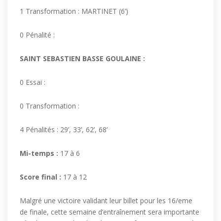
1 Transformation : MARTINET
(
6
’)
0
Pénalité :
SAINT SEBASTIEN BASSE GOULAINE :
0
Essai :
0
Transformation :
4
Pénalité
s
:
29’, 33’, 62’, 68’
Mi-temps :
1
7
à
6
Score final :
17
à 1
2
Malgré une victoire validant leur billet pour les 16/eme
de finale, cette semaine d’entraînement sera importante